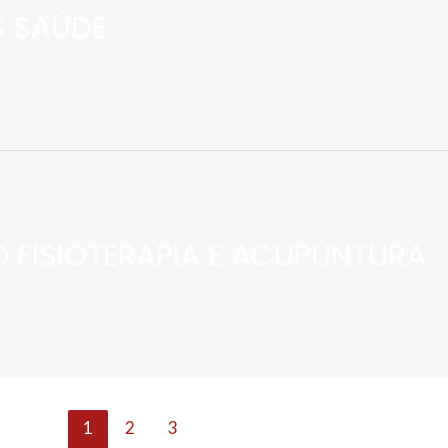
S SAÚDE
 FISIOTERAPIA E ACUPUNTURA
1
2
3