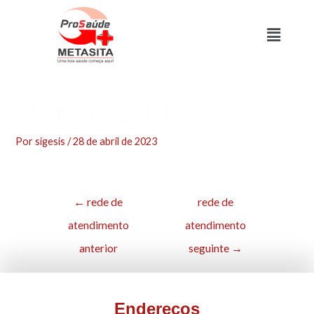
CLÍNICA SALUTE
Por
sigesis
/
28 de abril de 2023
←
rede de
rede de
atendimento
atendimento
anterior
seguinte
→
Endereços