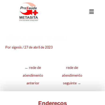
SÃO JUDAS TADEU
Por
sigesis
/
27 de abril de 2023
←
rede de
rede de
atendimento
atendimento
anterior
seguinte
→
Endereços