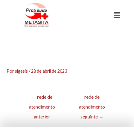
PIXEL DIAGNÓSTICO POR
IMAGEM
Por
sigesis
/
28 de abril de 2023
←
rede de
rede de
atendimento
atendimento
anterior
seguinte
→