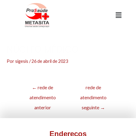
NÚCLEO MÉDICO
Por
sigesis
/
26 de abril de 2023
←
rede de
rede de
atendimento
atendimento
anterior
seguinte
→
Endereços