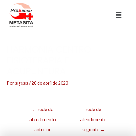
HARMONIA CENTRO
FISIOTERAPIA E
ACUPUNTURA
Por
sigesis
/
28 de abril de 2023
←
rede de
rede de
atendimento
atendimento
anterior
seguinte
→