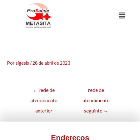
CENTRO MÉDICO VENEZA
Por
sigesis
/
28 de abril de 2023
←
rede de
rede de
atendimento
atendimento
anterior
seguinte
→
Endereços