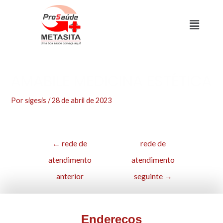
AMABILE MEDICINA ESTÉTICA
Por
sigesis
/
28 de abril de 2023
←
rede de
rede de
atendimento
atendimento
anterior
seguinte
→
Endereços