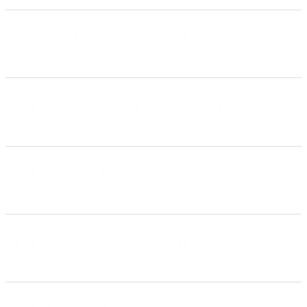
SÃO JUDAS TADEU
CLÍNICA SANTO EXPEDITO
CLÍNICA MAIS VOCÊ
CLÍNICA DR. FAMÍLIA